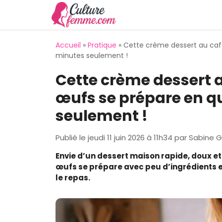
Aller
au
contenu
Accueil
»
Pratique
»
Cette crème dessert au caf
minutes seulement !
Cette crème dessert 
œufs se prépare en q
seulement !
Publié le
jeudi 11 juin 2026 à 11h34
par
Sabine G
Envie d’un dessert maison rapide, doux e
œufs se prépare avec peu d’ingrédients et
le repas.