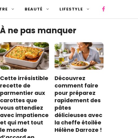
TRE
BEAUTÉ
LIFESTYLE
À ne pas manquer
Cette irrésistible
Découvrez
recette de
comment faire
parmentier aux
pour préparez
carottes que
rapidement des
vous attendiez
pâtes
avec impatience
délicieuses avec
et qui met tout
la cheffe étoilée
le monde
Hélène Darroze !
d’accord en