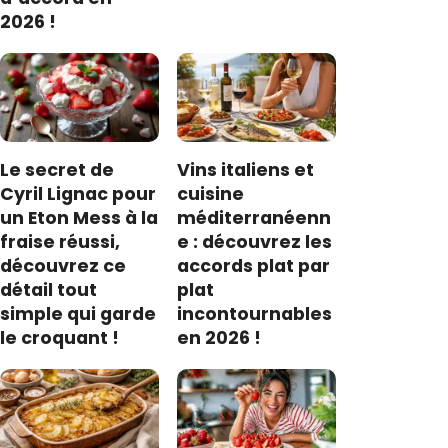
2026 !
Le secret de
Vins italiens et
Cyril Lignac pour
cuisine
un Eton Mess à la
méditerranéenn
fraise réussi,
e : découvrez les
découvrez ce
accords plat par
détail tout
plat
simple qui garde
incontournables
le croquant !
en 2026 !