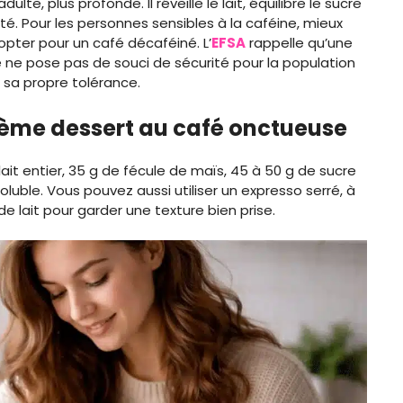
te, plus profonde. Il réveille le lait, équilibre le sucre
é. Pour les personnes sensibles à la caféine, mieux
 opter pour un café décaféiné. L’
EFSA
rappelle qu’une
 ne pose pas de souci de sécurité pour la population
sa propre tolérance.
rème dessert au café onctueuse
ait entier, 35 g de fécule de maïs, 45 à 50 g de sucre
luble. Vous pouvez aussi utiliser un expresso serré, à
e lait pour garder une texture bien prise.