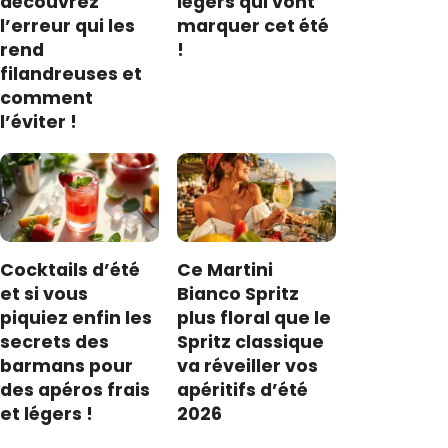
découvrez
légers qui vont
l’erreur qui les
marquer cet été
rend
!
filandreuses et
comment
l’éviter !
Cocktails d’été
Ce Martini
et si vous
Bianco Spritz
piquiez enfin les
plus floral que le
secrets des
Spritz classique
barmans pour
va réveiller vos
des apéros frais
apéritifs d’été
et légers !
2026