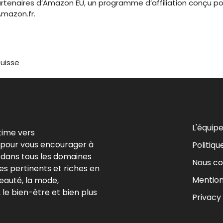
enaires d’Amazon EU, un programme d’affiliation conçu pou
Amazon.fr.
Suisse
L'équip
time vers
 pour vous encourager à
Politiqu
 dans tous les domaines
Nous co
es pertinents et riches en
Mention
beauté, la mode,
le bien-être et bien plus
Privacy 