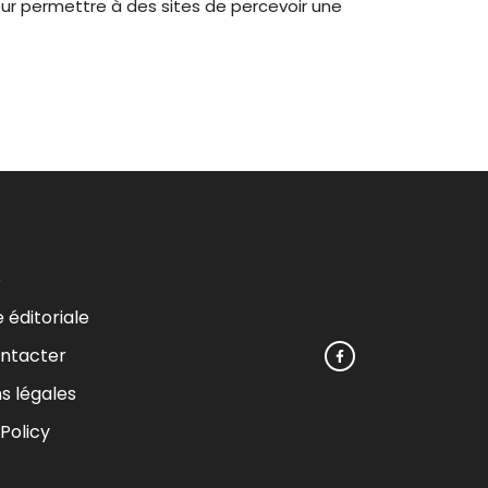
r permettre à des sites de percevoir une
e
e éditoriale
ntacter
s légales
Policy