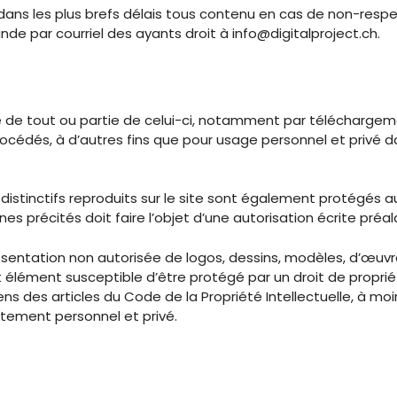
r dans les plus brefs délais tous contenu en cas de non-respe
nde par courriel des ayants droit à
info@digitalproject.ch
.
age de tout ou partie de celui-ci, notamment par téléchargem
rocédés, à d’autres fins que pour usage personnel et privé
istinctifs reproduits sur le site sont également protégés au
es précités doit faire l’objet d’une autorisation écrite préal
entation non autorisée de logos, dessins, modèles, d’œuvres 
ément susceptible d’être protégé par un droit de propriété 
ens des articles du Code de la Propriété Intellectuelle, à m
ctement personnel et privé.