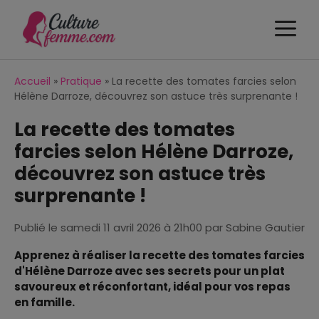
Aller
M
au
contenu
Accueil
»
Pratique
»
La recette des tomates farcies selon
Hélène Darroze, découvrez son astuce très surprenante !
La recette des tomates
farcies selon Hélène Darroze,
découvrez son astuce très
surprenante !
Publié le
samedi 11 avril 2026 à 21h00
par
Sabine Gautier
Apprenez à réaliser la recette des tomates farcies
d'Hélène Darroze avec ses secrets pour un plat
savoureux et réconfortant, idéal pour vos repas
en famille.