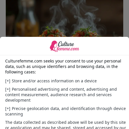
La meilleure recette des tomates farcies
Mais ce n’est pas tout. Ce qui surprend, c’est sa
méthode de cuisson. Oubliez les fours trop chauds !
Hélène Darroze opte pour une cuisson lente à 160°C
pendant une heure. Cette température préserve la
forme des tomates tout en développant des arômes
incroyables. Et il y a ce petit truc peu connu : laisser