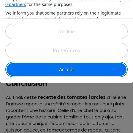
reposer 10 minutes après la cuisson. Cette pause
permet aux jus de se répartir. Un détail qui change
tout !
Pour finir, la cheffe recommande un filet d’huile d’olive
de qualité avant de servir. Cette touche sublime les
saveurs et donne aux tomates un aspect brillant. Ces
astuces, simples en apparence, transforment le plat.
Résultat : des tomates farcies dignes d’un restaurant
étoilé, tout en gardant l’authenticité d’un bon plat
familial. C’est ça, le génie d’Hélène Darroze !
Conclusion
Au final, cette
recette des tomates farcies
d’Hélène
Darroze rappelle une vérité simple : les meilleurs plats
racontent une histoire. Celle d’une cheffe qui a su
garder l’âme de la cuisine familiale tout en y ajoutant
une touche unique. Le parmesan dans la farce, la
cuisson douce, ce fameux temps de repos… autant