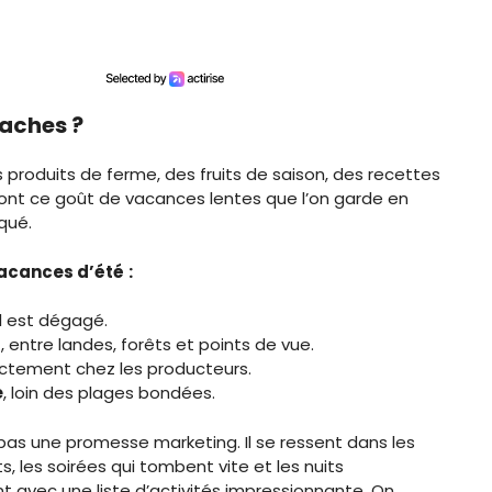
vaches ?
 produits de ferme, des fruits de saison, des recettes
à, ont ce goût de vacances lentes que l’on garde en
qué.
vacances d’été
:
el est dégagé.
t
, entre landes, forêts et points de vue.
rectement chez les producteurs.
e
, loin des plages bondées.
 pas une promesse marketing. Il se ressent dans les
 les soirées qui tombent vite et les nuits
avec une liste d’activités impressionnante. On