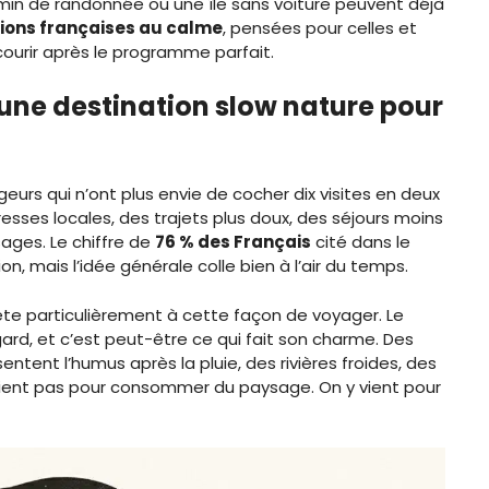
hemin de randonnée ou une île sans voiture peuvent déjà
ions françaises au calme
, pensées pour celles et
courir après le programme parfait.
 une destination slow nature pour
urs qui n’ont plus envie de cocher dix visites en deux
resses locales, des trajets plus doux, des séjours moins
sages. Le chiffre de
76 % des Français
cité dans le
on, mais l’idée générale colle bien à l’air du temps.
rête particulièrement à cette façon de voyager. Le
ard, et c’est peut-être ce qui fait son charme. Des
ntent l’humus après la pluie, des rivières froides, des
’y vient pas pour consommer du paysage. On y vient pour