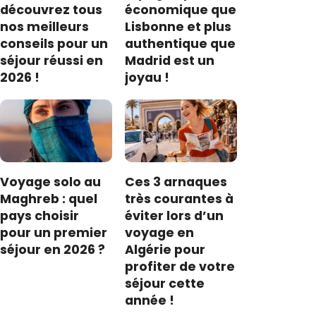
découvrez tous
économique que
nos meilleurs
Lisbonne et plus
conseils pour un
authentique que
séjour réussi en
Madrid est un
2026 !
joyau !
Voyage solo au
Ces 3 arnaques
Maghreb : quel
très courantes à
pays choisir
éviter lors d’un
pour un premier
voyage en
séjour en 2026 ?
Algérie pour
profiter de votre
séjour cette
année !