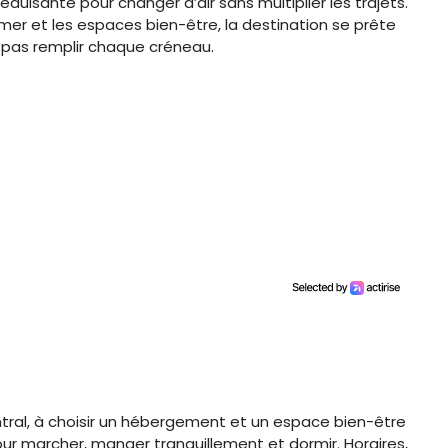
uisante pour changer d’air sans multiplier les trajets.
 mer et les espaces bien-être, la destination se prête
 pas remplir chaque créneau.
entral, à choisir un hébergement et un espace bien-être
our marcher, manger tranquillement et dormir. Horaires,