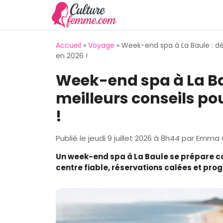
Aller
au
contenu
Accueil
»
Voyage
»
Week-end spa à La Baule : dé
en 2026 !
Week-end spa à La Ba
meilleurs conseils po
!
Publié le
jeudi 9 juillet 2026 à 8h44
par
Emma G
Un week-end spa à La Baule se prépare 
centre fiable, réservations calées et p