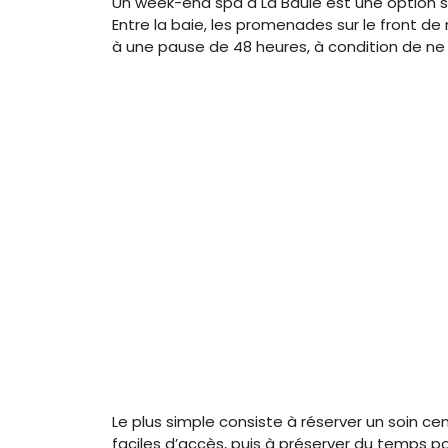
Un week-end spa à La Baule est une option séd
Entre la baie, les promenades sur le front de
à une pause de 48 heures, à condition de ne
Le plus simple consiste à réserver un soin c
faciles d’accès, puis à préserver du temps p