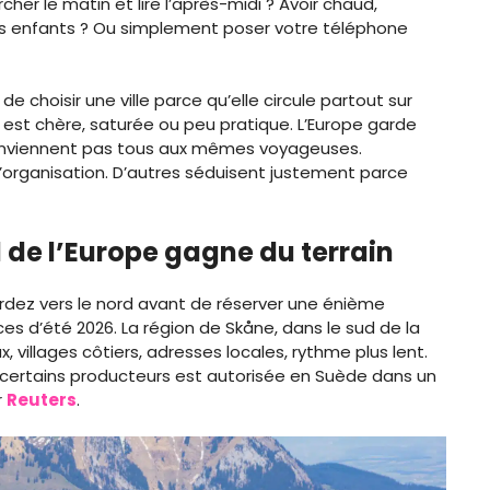
her le matin et lire l’après-midi ? Avoir chaud,
es enfants ? Ou simplement poser votre téléphone
de choisir une ville parce qu’elle circule partout sur
e est chère, saturée ou peu pratique. L’Europe garde
 conviennent pas tous aux mêmes voyageuses.
organisation. D’autres séduisent justement parce
rd de l’Europe gagne du terrain
ardez vers le nord avant de réserver une énième
 d’été 2026. La région de Skåne, dans le sud de la
 villages côtiers, adresses locales, rythme plus lent.
ez certains producteurs est autorisée en Suède dans un
r
Reuters
.