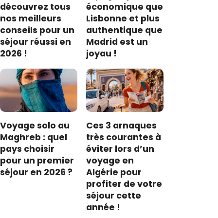
découvrez tous
économique que
nos meilleurs
Lisbonne et plus
conseils pour un
authentique que
séjour réussi en
Madrid est un
2026 !
joyau !
Voyage solo au
Ces 3 arnaques
Maghreb : quel
très courantes à
pays choisir
éviter lors d’un
pour un premier
voyage en
séjour en 2026 ?
Algérie pour
profiter de votre
séjour cette
année !