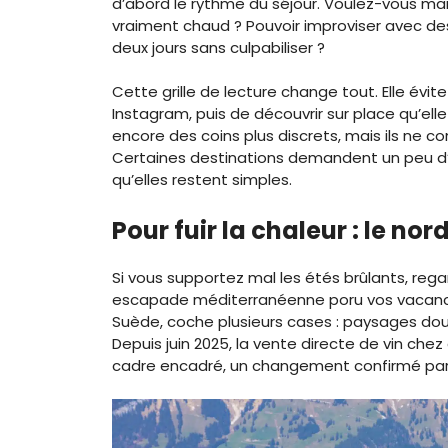
d’abord le rythme du séjour. Voulez-vous marc
vraiment chaud ? Pouvoir improviser avec d
deux jours sans culpabiliser ?
Cette grille de lecture change tout. Elle évite 
Instagram, puis de découvrir sur place qu’ell
encore des coins plus discrets, mais ils ne
Certaines destinations demandent un peu d’
qu’elles restent simples.
Pour fuir la chaleur : le no
Si vous supportez mal les étés brûlants, reg
escapade méditerranéenne poru vos vacances
Suède, coche plusieurs cases : paysages doux,
Depuis juin 2025, la vente directe de vin ch
cadre encadré, un changement confirmé pa