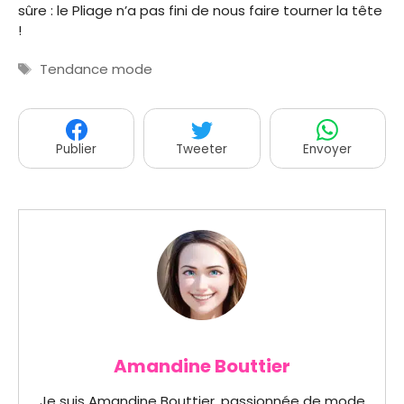
sûre : le Pliage n’a pas fini de nous faire tourner la tête
!
Étiquettes
Tendance mode
Publier
Tweeter
Envoyer
Amandine Bouttier
Je suis Amandine Bouttier, passionnée de mode