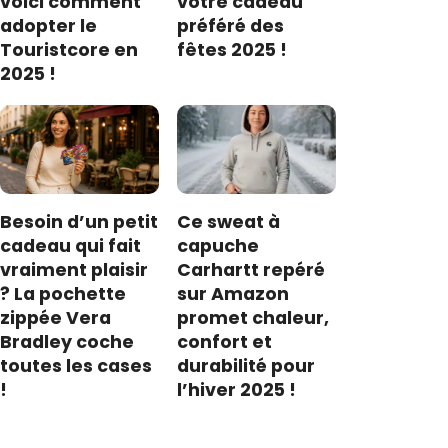
voici comment
votre cadeau
adopter le
préféré des
Touristcore en
fêtes 2025 !
2025 !
Besoin d’un petit
Ce sweat à
cadeau qui fait
capuche
vraiment plaisir
Carhartt repéré
? La pochette
sur Amazon
zippée Vera
promet chaleur,
Bradley coche
confort et
toutes les cases
durabilité pour
!
l’hiver 2025 !