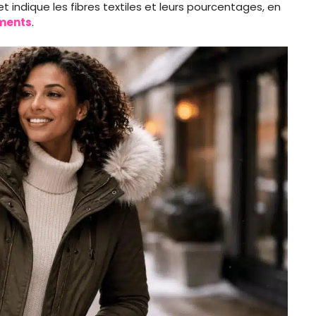
t indique les fibres textiles et leurs pourcentages, en
ements
.