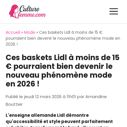
Aller
M
au
contenu
Accueil
»
Mode
»
Ces baskets Lidl à moins de 15 €
pourraient bien devenir le nouveau phénomène mode en
2026 !
Ces baskets Lidl à moins de 15
€ pourraient bien devenir le
nouveau phénomène mode
en 2026 !
Publié le
jeudi 12 mars 2026 à 11h01
par
Amandine
Bouttier
L'enseigne allemande Lidl démontre
qu'accessibilité et style peuvent parfaitement