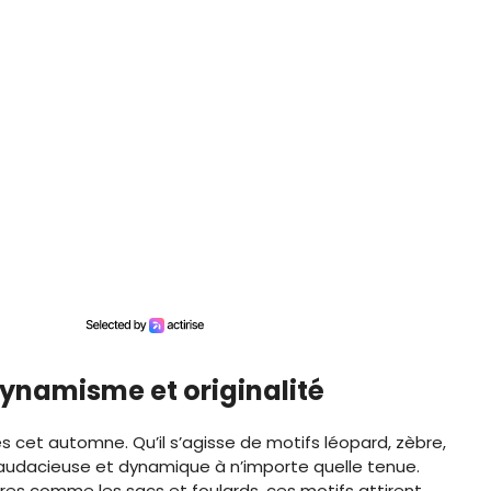
ynamisme et originalité
 cet automne. Qu’il s’agisse de motifs léopard, zèbre,
 audacieuse et dynamique à n’importe quelle tenue.
res comme les sacs et foulards, ces motifs attirent