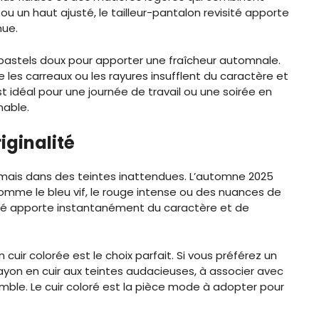
 ou un haut ajusté, le tailleur-pantalon revisité apporte
nue.
 pastels doux pour apporter une fraîcheur automnale.
les carreaux ou les rayures insufflent du caractère et
st idéal pour une journée de travail ou une soirée en
nable.
riginalité
, mais dans des teintes inattendues. L’automne 2025
omme le bleu vif, le rouge intense ou des nuances de
oloré apporte instantanément du caractère et de
 cuir colorée est le choix parfait. Si vous préférez un
rayon en cuir aux teintes audacieuses, à associer avec
emble. Le cuir coloré est la pièce mode à adopter pour