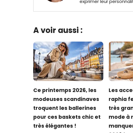
exprimer leur personnali
A voir aussi :
Ce printemps 2026, les
Les acce
modeuses scandinaves
raphia f
troquent les ballerines
très gra
pour ces baskets chic et
mode à n
très élégantes !
manquer 