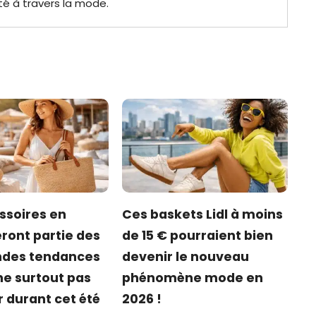
té à travers la mode.
ssoires en
Ces baskets Lidl à moins
eront partie des
de 15 € pourraient bien
ndes tendances
devenir le nouveau
e surtout pas
phénomène mode en
durant cet été
2026 !