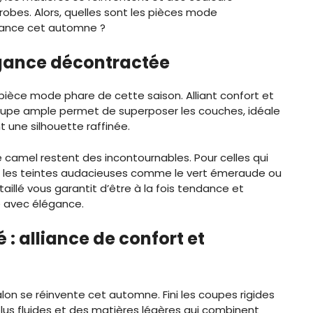
bes. Alors, quelles sont les pièces mode
dance cet automne ?
légance décontractée
 pièce mode phare de cette saison. Alliant confort et
Sa coupe ample permet de superposer les couches, idéale
t une silhouette raffinée.
e camel restent des incontournables. Pour celles qui
é, les teintes audacieuses comme le vert émeraude ou
illé vous garantit d’être à la fois tendance et
e avec élégance.
é : alliance de confort et
alon se réinvente cet automne. Fini les coupes rigides
 plus fluides et des matières légères qui combinent