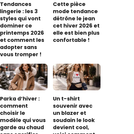
Tendances
Cette pièce
lingerie : les 3
mode tendance
styles qui vont
détrône le jean
dominer ce
cet hiver 2026 et
printemps 2026
elle est bien plus
et comment les
confortable !
adopter sans
vous tromper !
Parka d’hiver :
Un t-shirt
comment
souvenir avec
choisir le
un blazer et
modèle qui vous
soudain le look
garde au chaud
devient cool,