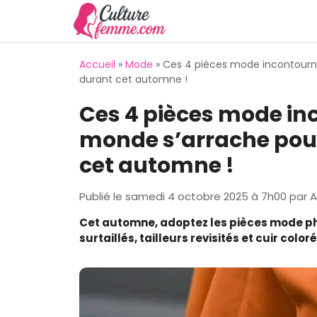
Aller
au
contenu
Accueil
»
Mode
»
Ces 4 pièces mode incontourn
durant cet automne !
Ces 4 pièces mode in
monde s’arrache pou
cet automne !
Publié le
samedi 4 octobre 2025 à 7h00
par
A
Cet automne, adoptez les pièces mode ph
surtaillés, tailleurs revisités et cuir color