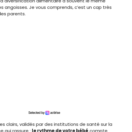
n, la diversification alimentaire a souvent le même
es angoisses. Je vous comprends, c’est un cap très
des parents.
es clairs, validés par des institutions de santé sur la
ée qui rassure :
le rythme de votre bébé
compte