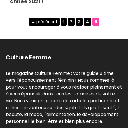
année 2021 !
Page
Page
Page
Page
Page
←
précédent
1
2
3
4
5
Culture Femme
Le magazine Culture Femme : votre guide ultime
vers l'épanouissement féminin ! Nous sommes là
pour vous encourager à vous réaliser pleinement et
à vous épanouir dans tous les domaines de votre
vie. Nous vous proposons des articles pertinents et
riches en contenu sur des sujets tels que la santé, la
beauté, la mode, l'alimentation, le développement
personnel, le bien-être et bien plus encore.