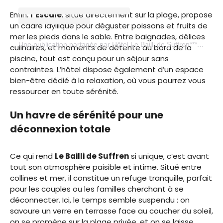
Enfin,
l’Escale
, situé directement sur la plage, propose
un cadre idyllique pour déguster poissons et fruits de
mer les pieds dans le sable. Entre baignades, délices
Une publication partagée par Hôtel Le Bailli de Suffren**** (@lebaillidesuffren)
culinaires, et moments de détente au bord de la
piscine, tout est conçu pour un séjour sans
contraintes. L’hôtel dispose également d’un espace
bien-être dédié à la relaxation, où vous pourrez vous
ressourcer en toute sérénité.
Un havre de sérénité pour une
déconnexion totale
Ce qui rend
Le Bailli de Suffren
si unique, c’est avant
tout son atmosphère paisible et intime. Situé entre
collines et mer, il constitue un refuge tranquille, parfait
pour les couples ou les familles cherchant à se
déconnecter. Ici, le temps semble suspendu : on
savoure un verre en terrasse face au coucher du soleil,
on se promène sur la plage privée, et on se laisse