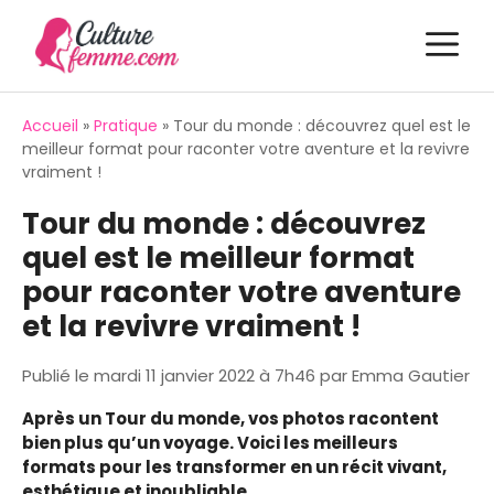
Aller
M
au
contenu
Accueil
»
Pratique
»
Tour du monde : découvrez quel est le
meilleur format pour raconter votre aventure et la revivre
vraiment !
Tour du monde : découvrez
quel est le meilleur format
pour raconter votre aventure
et la revivre vraiment !
Publié le
mardi 11 janvier 2022 à 7h46
par
Emma Gautier
Après un Tour du monde, vos photos racontent
bien plus qu’un voyage. Voici les meilleurs
formats pour les transformer en un récit vivant,
esthétique et inoubliable.