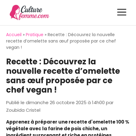
Aller
M
au
contenu
Accueil
»
Pratique
»
Recette : Découvrez la nouvelle
recette d’omelette sans œuf proposée par ce chef
vegan !
Recette : Découvrez la
nouvelle recette d’omelette
sans œuf proposée par ce
chef vegan !
Publié le
dimanche 26 octobre 2025 à 14h00
par
Zoubida Cristel
Apprenez à préparer une recette d'omelette 100 %
végétale avec la farine de pois chiche, un
ingrédient surprenant et riche en protéines.