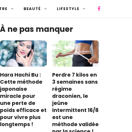
TRE
BEAUTÉ
LIFESTYLE
À ne pas manquer
Hara Hachi Bu :
Perdre 7 kilos en
Cette méthode
3 semaines sans
japonaise
régime
miracle pour
draconien, le
une perte de
jeûne
poids efficace et
intermittent 16/8
pour vivre plus
est une
longtemps !
méthode validée
par la science !