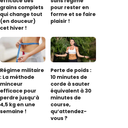
efficace des
sans régime
grains complets
pour rester en
qui change tout
forme et se faire
(en douceur)
plaisir !
cet hiver !
Régime militaire
Perte de poids :
: La méthode
10 minutes de
minceur
corde à sauter
efficace pour
équivalent à 30
perdre jusqu’à
minutes de
4,5 kg en une
course,
semaine !
qu’attendez-
vous ?