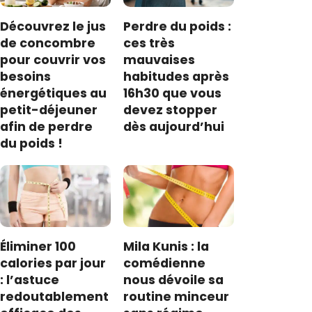
Découvrez le jus
Perdre du poids :
de concombre
ces très
pour couvrir vos
mauvaises
besoins
habitudes après
énergétiques au
16h30 que vous
petit-déjeuner
devez stopper
afin de perdre
dès aujourd’hui
du poids !
Éliminer 100
Mila Kunis : la
calories par jour
comédienne
: l’astuce
nous dévoile sa
redoutablement
routine minceur