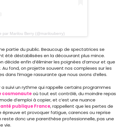
e par Marilou Berry (@marilouberry)
e partie du public. Beaucoup de spectatrices se
nt été déstabilisées en la découvrant plus mince.
n décide enfin d’éliminer les poignées d’amour et que
. Au fond, on projette souvent nos complexes sur les
ées dans l’image rassurante que nous avons d’elles.
y a suivi un rythme qui rappelle certains programmes
e cosmonaute
où tout est contrôlé, du moindre repas
un mode d’emploi à copier, et c’est une nuance
anté publique France
, rappellent que les pertes de
e épreuve et provoquer fatigue, carences ou reprise
ilm reste donc une parenthèse professionnelle, pas une
e vie.