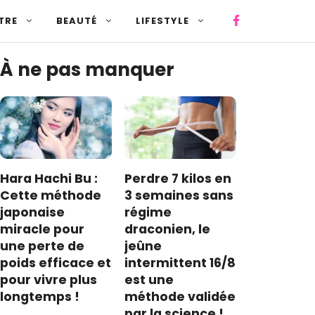
TRE
BEAUTÉ
LIFESTYLE
À ne pas manquer
Hara Hachi Bu :
Perdre 7 kilos en
Cette méthode
3 semaines sans
japonaise
régime
miracle pour
draconien, le
une perte de
jeûne
poids efficace et
intermittent 16/8
pour vivre plus
est une
longtemps !
méthode validée
par la science !