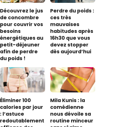
Découvrez le jus
Perdre du poids :
de concombre
ces très
pour couvrir vos
mauvaises
besoins
habitudes après
énergétiques au
16h30 que vous
petit-déjeuner
devez stopper
afin de perdre
dès aujourd’hui
du poids !
Éliminer 100
Mila Kunis : la
calories par jour
comédienne
: l’astuce
nous dévoile sa
redoutablement
routine minceur