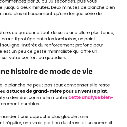
 commencez par 20 ou 30 secondes, puis vous
, jusqu’à deux minutes. Deux minutes de planche bien
minale plus efficacement qu’une longue série de
ure, ce qui donne tout de suite une allure plus tenue,
œur. Il protège enfin les lombaires, un point
ui souligne l’intérêt du renforcement profond pour
he est un peu ce geste minimaliste qui offre un
ur votre confort au quotidien.
 une histoire de mode de vie
e la planche ne peut pas tout compenser si le reste
 des
astuces de grand-mère pour un ventre plat
,
’il y a derrière, comme le montre
cette analyse bien-
 rarement durables.
ommandent une approche plus globale : une
 régulier, une vraie gestion du stress et un sommeil