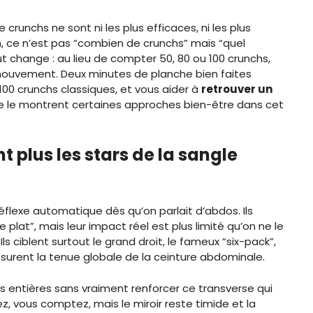
 crunchs ne sont ni les plus efficaces, ni les plus
on, ce n’est pas “combien de crunchs” mais “quel
tout change : au lieu de compter 50, 80 ou 100 crunchs,
 mouvement. Deux minutes de planche bien faites
0 crunchs classiques, et vous aider à
retrouver un
 le montrent certaines approches bien-être dans cet
t plus les stars de la sangle
éflexe automatique dès qu’on parlait d’abdos. Ils
lat”, mais leur impact réel est plus limité qu’on ne le
Ils ciblent surtout le grand droit, le fameux “six-pack”,
ssurent la tenue globale de la ceinture abdominale.
s entières sans vraiment renforcer ce transverse qui
z, vous comptez, mais le miroir reste timide et la