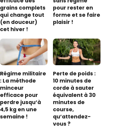
efficace des
sans régime
grains complets
pour rester en
qui change tout
forme et se faire
(en douceur)
plaisir !
cet hiver !
Régime militaire
Perte de poids :
: La méthode
10 minutes de
minceur
corde à sauter
efficace pour
équivalent à 30
perdre jusqu’à
minutes de
4,5 kg en une
course,
semaine !
qu’attendez-
vous ?