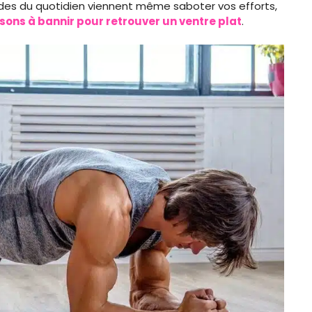
itudes du quotidien viennent même saboter vos efforts,
sons à bannir pour retrouver un ventre plat
.