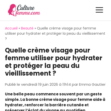
Aller
M
au
contenu
Accueil
»
Beauté
»
Quelle crème visage pour femme
utiliser pour hydrater et protéger la peau du vieillissement
?
Quelle crème visage pour
femme utiliser pour hydrater
et protéger la peau du
vieillissement ?
Publié le
vendredi 19 juin 2026 à 11h14
par
Emma Gautier
Une belle peau commence souvent par un geste
simple. La bonne crème visage pour femme aide à
hydrater, renforcer la barrière cutanée et
préserver l’éclat du visage au quotidien.