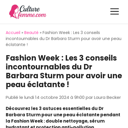
Aller
M
au
contenu
Accueil
»
Beauté
»
Fashion Week : Les 3 conseils
incontournables du Dr Barbara Sturm pour avoir une peau
éclatante !
Fashion Week : Les 3 conseils
incontournables du Dr
Barbara Sturm pour avoir une
peau éclatante !
Publié le
lundi 14 octobre 2024 à 9h00
par
Laura Becker
Découvrez les 3 astuces essentielles du Dr
Barbara Sturm pour une peau éclatante pendant
la Fashion Week : double nettoyage, sérum
hydratant et protection anti-pollution.