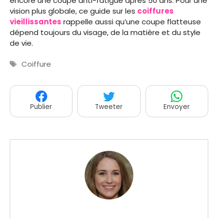
encore une coupe anti-fatigue après 50 ans. Pour une
vision plus globale, ce guide sur les
coiffures
vieillissantes
rappelle aussi qu’une coupe flatteuse
dépend toujours du visage, de la matière et du style
de vie.
Étiquettes
Coiffure
Publier
Tweeter
Envoyer