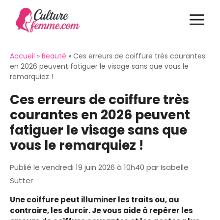
Aller
M
au
contenu
Accueil
»
Beauté
»
Ces erreurs de coiffure très courantes
en 2026 peuvent fatiguer le visage sans que vous le
remarquiez !
Ces erreurs de coiffure très
courantes en 2026 peuvent
fatiguer le visage sans que
vous le remarquiez !
Publié le
vendredi 19 juin 2026 à 10h40
par
Isabelle
Sutter
Une coiffure peut illuminer les traits ou, au
contraire, les durcir. Je vous aide à repérer les