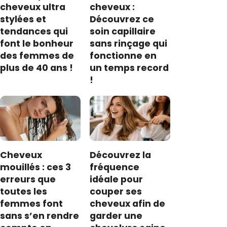
cheveux ultra
cheveux :
stylées et
Découvrez ce
tendances qui
soin capillaire
font le bonheur
sans rinçage qui
des femmes de
fonctionne en
plus de 40 ans !
un temps record
!
Cheveux
Découvrez la
mouillés : ces 3
fréquence
erreurs que
idéale pour
toutes les
couper ses
femmes font
cheveux afin de
sans s’en rendre
garder une