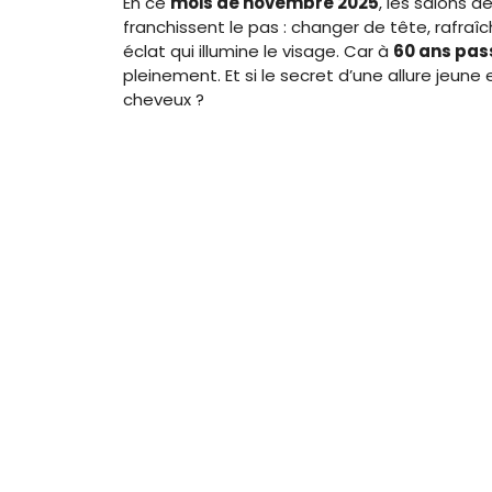
En ce
mois de novembre 2025
, les salons 
franchissent le pas : changer de tête, rafraîc
éclat qui illumine le visage. Car à
60 ans pas
pleinement. Et si le secret d’une allure jeu
cheveux ?