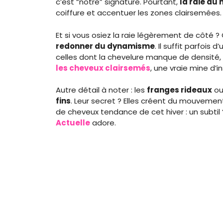
c’est “notre” signature. Pourtant,
la raie au 
coiffure et accentuer les zones clairsemées.
Et si vous osiez la raie légèrement de côté ?
redonner du dynamisme
. Il suffit parfois 
celles dont la chevelure manque de densité
les cheveux clairsemés
, une vraie mine d’in
Autre détail à noter : les
franges rideaux
ou
fins
. Leur secret ? Elles créent du mouveme
de cheveux tendance de cet hiver : un subtil 
Actuelle
adore.