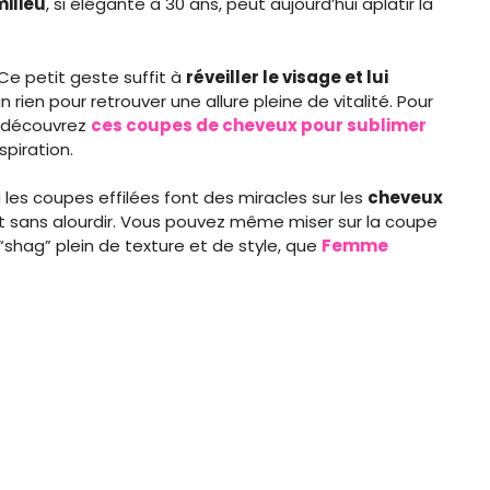
milieu
, si élégante à 30 ans, peut aujourd’hui aplatir la
 Ce petit geste suffit à
réveiller le visage et lui
d’un rien pour retrouver une allure pleine de vitalité. Pour
, découvrez
ces coupes de cheveux pour sublimer
spiration.
 les coupes effilées font des miracles sur les
cheveux
nt sans alourdir. Vous pouvez même miser sur la coupe
“shag” plein de texture et de style, que
Femme