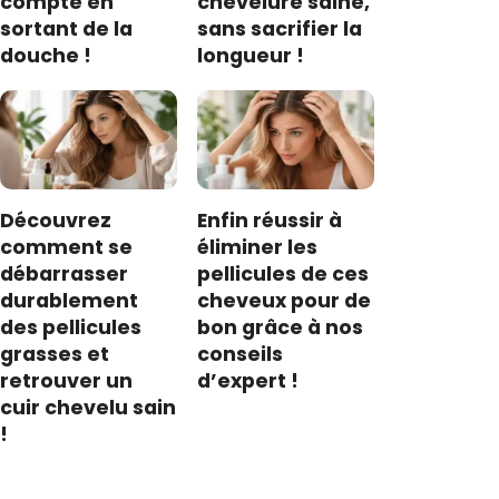
compte en
chevelure saine,
sortant de la
sans sacrifier la
douche !
longueur !
Découvrez
Enfin réussir à
comment se
éliminer les
débarrasser
pellicules de ces
durablement
cheveux pour de
des pellicules
bon grâce à nos
grasses et
conseils
retrouver un
d’expert !
cuir chevelu sain
!