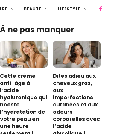
TRE
BEAUTÉ
LIFESTYLE
À ne pas manquer
Cette crème
Dites adieu aux
anti-âge à
cheveux gras,
l’acide
aux
hyaluronique qui
imperfections
booste
cutanées et aux
l’hydratation de
odeurs
votre peau en
corporelles avec
une heure
l’acide
seulement !
glycolique !