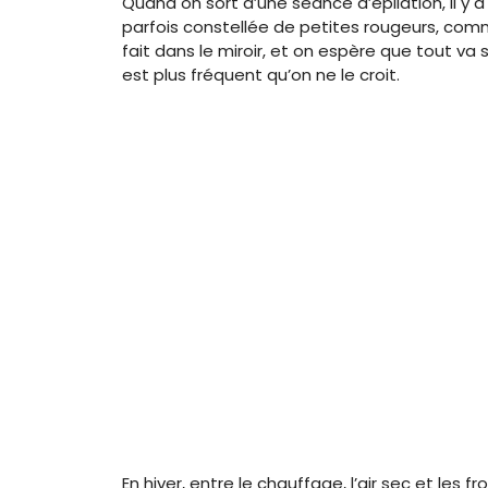
Quand on sort d’une séance d’épilation, il 
parfois constellée de petites rougeurs, comme
fait dans le miroir, et on espère que tout va 
est plus fréquent qu’on ne le croit.
En hiver, entre le chauffage, l’air sec et les 