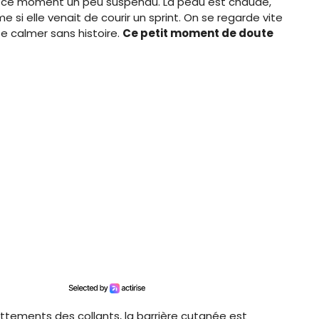
y a ce moment un peu suspendu. La peau est chaude,
 si elle venait de courir un sprint. On se regarde vite
se calmer sans histoire.
Ce petit moment de doute
frottements des collants, la barrière cutanée est