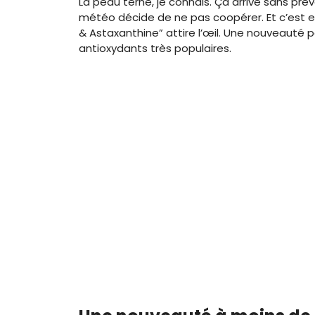
La peau terne, je connais. Ça arrive sans pré
météo décide de ne pas coopérer. Et c’est 
& Astaxanthine” attire l’œil. Une nouveauté pe
antioxydants très populaires.