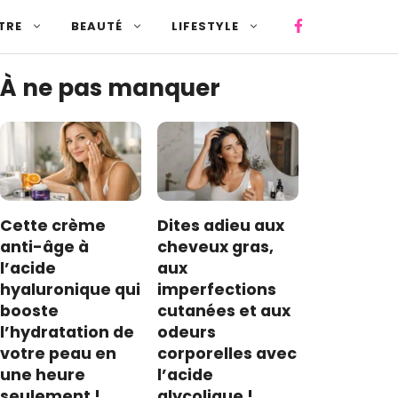
TRE
BEAUTÉ
LIFESTYLE
À ne pas manquer
Cette crème
Dites adieu aux
anti-âge à
cheveux gras,
l’acide
aux
hyaluronique qui
imperfections
booste
cutanées et aux
l’hydratation de
odeurs
votre peau en
corporelles avec
une heure
l’acide
seulement !
glycolique !