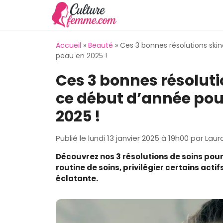
Aller
au
contenu
Accueil
»
Beauté
»
Ces 3 bonnes résolutions ski
peau en 2025 !
Ces 3 bonnes résoluti
ce début d’année pour
2025 !
Publié le
lundi 13 janvier 2025 à 19h00
par
Laur
Découvrez nos 3 résolutions de soins pour
routine de soins, privilégier certains acti
éclatante.