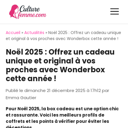
Aller
M
au
contenu
Accueil
»
Actualités
»
Noël 2025 : Offrez un cadeau unique
et original à vos proches avec Wonderbox cette année !
Noël 2025 : Offrez un cadeau
unique et original à vos
proches avec Wonderbox
cette année !
Publié le
dimanche 21 décembre 2025 à 17h12
par
Emma Gautier
Pour Noël 2025, la box cadeau est une option chic
et rassurante. Voici les meilleurs profils de
coffrets et les points à vérifier pour éviter les
déceptions.