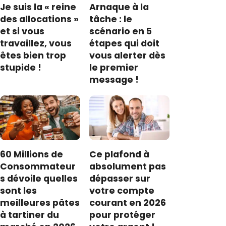
Je suis la « reine
Arnaque à la
des allocations »
tâche : le
et si vous
scénario en 5
travaillez, vous
étapes qui doit
êtes bien trop
vous alerter dès
stupide !
le premier
message !
60 Millions de
Ce plafond à
Consommateur
absolument pas
s dévoile quelles
dépasser sur
sont les
votre compte
meilleures pâtes
courant en 2026
à tartiner du
pour protéger