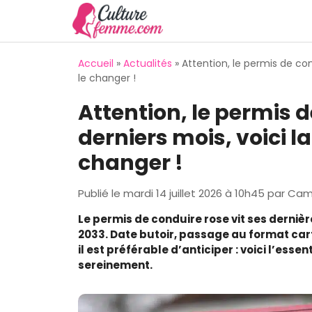
Aller
au
contenu
Accueil
»
Actualités
»
Attention, le permis de cond
le changer !
Attention, le permis d
derniers mois, voici la
changer !
Publié le
mardi 14 juillet 2026 à 10h45
par
Cami
Le permis de conduire rose vit ses derni
2033. Date butoir, passage au format car
il est préférable d’anticiper : voici l’ess
sereinement.