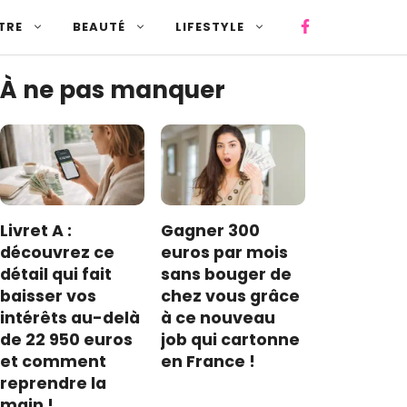
TRE
BEAUTÉ
LIFESTYLE
À ne pas manquer
Livret A :
Gagner 300
découvrez ce
euros par mois
détail qui fait
sans bouger de
baisser vos
chez vous grâce
intérêts au-delà
à ce nouveau
de 22 950 euros
job qui cartonne
et comment
en France !
reprendre la
main !