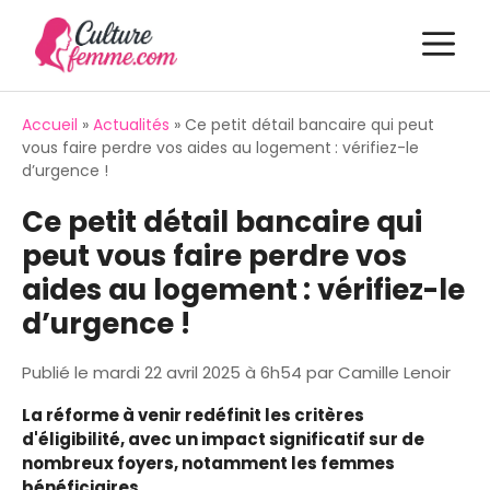
Aller
M
au
contenu
Accueil
»
Actualités
»
Ce petit détail bancaire qui peut
vous faire perdre vos aides au logement : vérifiez-le
d’urgence !
Ce petit détail bancaire qui
peut vous faire perdre vos
aides au logement : vérifiez-le
d’urgence !
Publié le
mardi 22 avril 2025 à 6h54
par
Camille Lenoir
La réforme à venir redéfinit les critères
d'éligibilité, avec un impact significatif sur de
nombreux foyers, notamment les femmes
bénéficiaires.