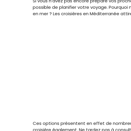
Si vous n’avez pas encore préparé vos procha
possible de planifier votre voyage. Pourquoi
en mer ? Les croisières en Méditerranée atti
Ces options présentent en effet de nombreux
croisière également. Ne tardez pas à consul