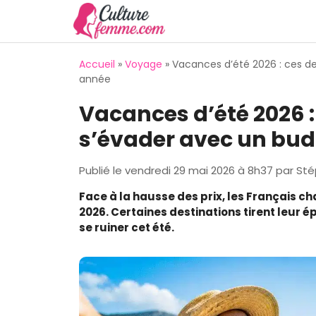
Aller
au
contenu
Accueil
»
Voyage
»
Vacances d’été 2026 : ces de
année
Vacances d’été 2026 :
s’évader avec un bud
Publié le
vendredi 29 mai 2026 à 8h37
par
Sté
Face à la hausse des prix, les Français c
2026. Certaines destinations tirent leur é
se ruiner cet été.