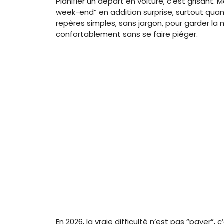
Planifier un départ en voiture, c’est grisant.
week-end” en addition surprise, surtout quan
repères simples, sans jargon, pour garder la 
confortablement sans se faire piéger.
En 2026, la vraie difficulté n’est pas “payer”