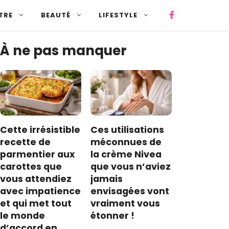
TRE
BEAUTÉ
LIFESTYLE
À ne pas manquer
Cette irrésistible
Ces utilisations
recette de
méconnues de
parmentier aux
la crème Nivea
carottes que
que vous n’aviez
vous attendiez
jamais
avec impatience
envisagées vont
et qui met tout
vraiment vous
le monde
étonner !
d’accord en