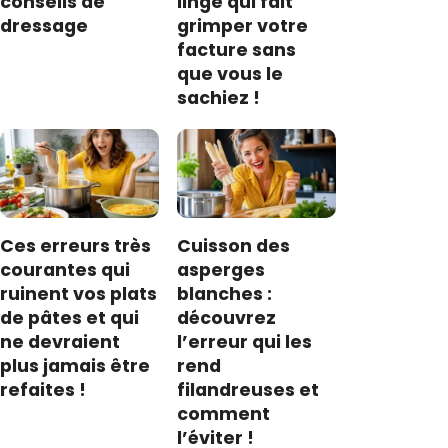
conseils de
linge qui fait
dressage
grimper votre
facture sans
que vous le
sachiez !
Ces erreurs très
Cuisson des
courantes qui
asperges
ruinent vos plats
blanches :
de pâtes et qui
découvrez
ne devraient
l’erreur qui les
plus jamais être
rend
refaites !
filandreuses et
comment
l’éviter !