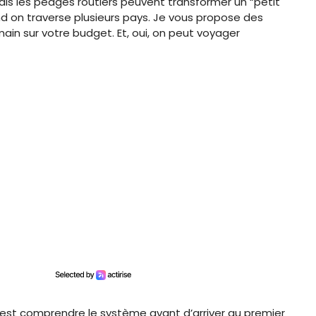
 Mais les péages routiers peuvent transformer un “petit
d on traverse plusieurs pays. Je vous propose des
main sur votre budget. Et, oui, on peut voyager
, c’est comprendre le système avant d’arriver au premier