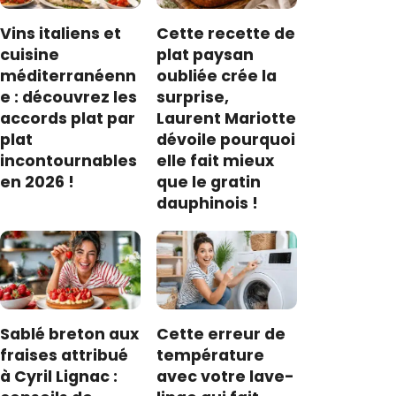
Vins italiens et
Cette recette de
cuisine
plat paysan
méditerranéenn
oubliée crée la
e : découvrez les
surprise,
accords plat par
Laurent Mariotte
plat
dévoile pourquoi
incontournables
elle fait mieux
en 2026 !
que le gratin
dauphinois !
Sablé breton aux
Cette erreur de
fraises attribué
température
à Cyril Lignac :
avec votre lave-