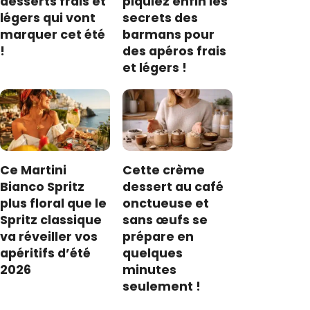
desserts frais et
piquiez enfin les
légers qui vont
secrets des
marquer cet été
barmans pour
!
des apéros frais
et légers !
Ce Martini
Cette crème
Bianco Spritz
dessert au café
plus floral que le
onctueuse et
Spritz classique
sans œufs se
va réveiller vos
prépare en
apéritifs d’été
quelques
2026
minutes
seulement !