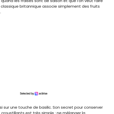
 quand les fraises sont de saison et que l’on veut faire
Ce classique britannique associe simplement des fruits
.
si sur une touche de basilic. Son secret pour conserver
roustillants est très simple : ne mélanger la