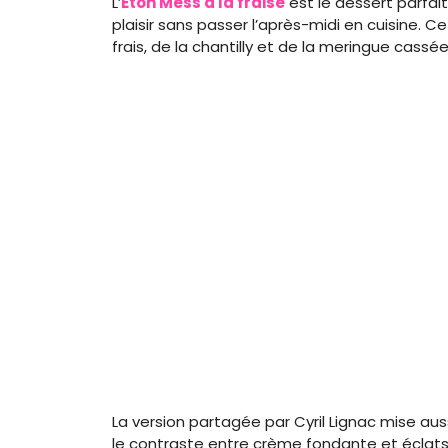
L’
Eton Mess à la fraise
est le dessert parfait
plaisir sans passer l’après-midi en cuisine. 
frais, de la chantilly et de la meringue cassée
La version partagée par Cyril Lignac mise aus
le contraste entre crème fondante et éclats c