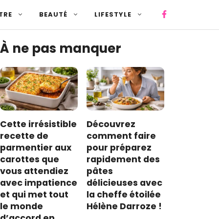
TRE
BEAUTÉ
LIFESTYLE
À ne pas manquer
Cette irrésistible
Découvrez
recette de
comment faire
parmentier aux
pour préparez
carottes que
rapidement des
vous attendiez
pâtes
avec impatience
délicieuses avec
et qui met tout
la cheffe étoilée
le monde
Hélène Darroze !
d’accord en