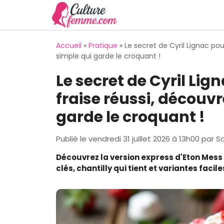
Aller
au
contenu
Accueil
»
Pratique
»
Le secret de Cyril Lignac pou
simple qui garde le croquant !
Le secret de Cyril Lig
fraise réussi, découvr
garde le croquant !
Publié le
vendredi 31 juillet 2026 à 13h00
par
Sa
Découvrez la version express d'Eton Mess à
clés, chantilly qui tient et variantes faci