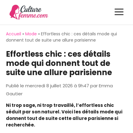
Aller
M
au
contenu
Accueil
»
Mode
»
Effortless chic : ces détails mode qui
donnent tout de suite une allure parisienne
Effortless chic : ces détails
mode qui donnent tout de
suite une allure parisienne
Publié le
mercredi 8 juillet 2026 à 9h47
par
Emma
Gautier
Ni trop sage, ni trop travaillé, l’effortless chic
séduit par son naturel. Voici les détails mode qui
donnent tout de suite cette allure parisienne si
recherchée.