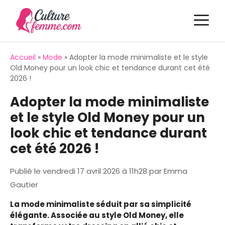
Aller
M
au
contenu
Accueil
»
Mode
»
Adopter la mode minimaliste et le style
Old Money pour un look chic et tendance durant cet été
2026 !
Adopter la mode minimaliste
et le style Old Money pour un
look chic et tendance durant
cet été 2026 !
Publié le
vendredi 17 avril 2026 à 11h28
par
Emma
Gautier
La mode minimaliste séduit par sa simplicité
élégante. Associée au style Old Money, elle