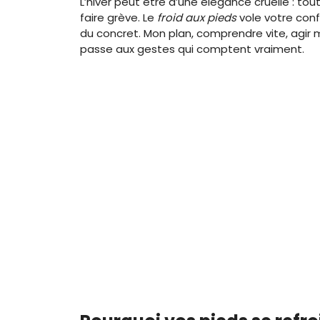
L’hiver peut être d’une élégance cruelle : to
faire grève. Le
froid aux pieds
vole votre conf
du concret. Mon plan, comprendre vite, agir mi
passe aux gestes qui comptent vraiment.