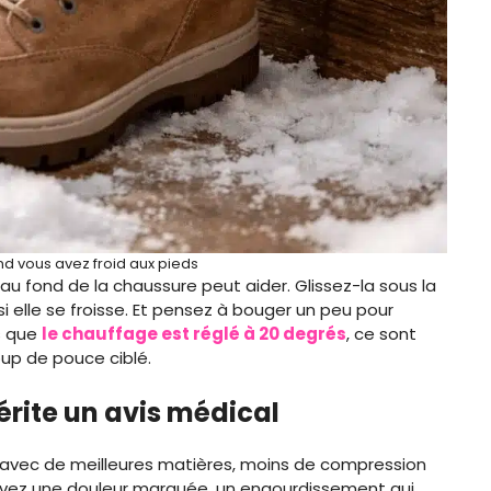
d vous avez froid aux pieds
au fond de la chaussure peut aider. Glissez-la sous la
si elle se froisse. Et pensez à bouger un peu pour
rs que
le chauffage est réglé à 20 degrés
, ce sont
up de pouce ciblé.
érite un avis médical
 avec de meilleures matières, moins de compression
avez une douleur marquée, un engourdissement qui