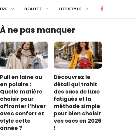
TRE
BEAUTÉ
LIFESTYLE
À ne pas manquer
Pull en laine ou
Découvrez le
en polaire :
détail qui trahit
Quelle matière
des sacs de luxe
choisir pour
fatigués et la
affronter l’hiver
méthode simple
avec confort et
pour bien choisir
style cette
vos sacs en 2026
année ?
!