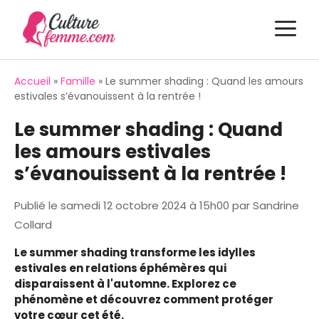
Aller
M
au
contenu
Accueil
»
Famille
»
Le summer shading : Quand les amours
estivales s’évanouissent à la rentrée !
Le summer shading : Quand
les amours estivales
s’évanouissent à la rentrée !
Publié le
samedi 12 octobre 2024 à 15h00
par
Sandrine
Collard
Le summer shading transforme les idylles
estivales en relations éphémères qui
disparaissent à l'automne. Explorez ce
phénomène et découvrez comment protéger
votre cœur cet été.