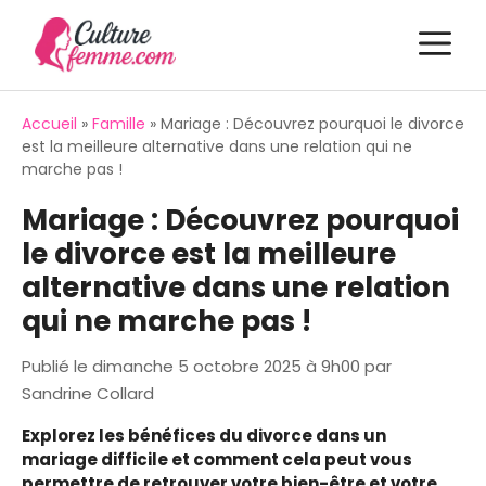
Aller
M
au
contenu
Accueil
»
Famille
»
Mariage : Découvrez pourquoi le divorce
est la meilleure alternative dans une relation qui ne
marche pas !
Mariage : Découvrez pourquoi
le divorce est la meilleure
alternative dans une relation
qui ne marche pas !
Publié le
dimanche 5 octobre 2025 à 9h00
par
Sandrine Collard
Explorez les bénéfices du divorce dans un
mariage difficile et comment cela peut vous
permettre de retrouver votre bien-être et votre