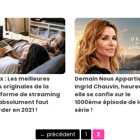
ix : Les meilleures
Demain Nous Appartie
s originales de la
Ingrid Chauvin, heure
eforme de streaming
elle se confie sur le
 absolument faut
1000ème épisode de l
der en 2021 !
série !
Page
Page
←
précédent
1
2