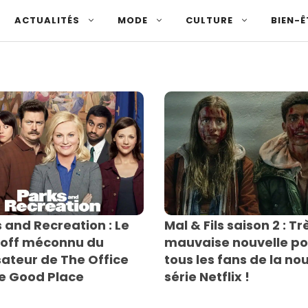
ACTUALITÉS
MODE
CULTURE
BIEN-Ê
 and Recreation : Le
Mal & Fils saison 2 : Tr
-off méconnu du
mauvaise nouvelle po
sateur de The Office
tous les fans de la no
he Good Place
série Netflix !