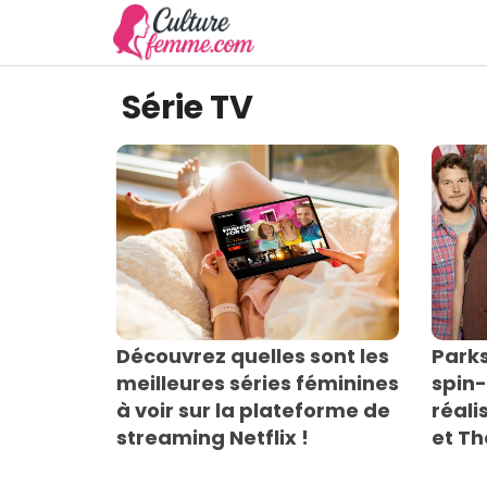
Aller
au
contenu
Série TV
Découvrez quelles sont les
Parks
meilleures séries féminines
spin
à voir sur la plateforme de
réali
streaming Netflix !
et T