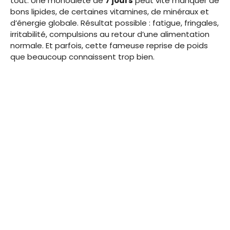
tout. Une monodiète de
7 jours
peut vite manquer de
bons lipides, de certaines vitamines, de minéraux et
d’énergie globale. Résultat possible : fatigue, fringales,
irritabilité, compulsions au retour d’une alimentation
normale. Et parfois, cette fameuse reprise de poids
que beaucoup connaissent trop bien.