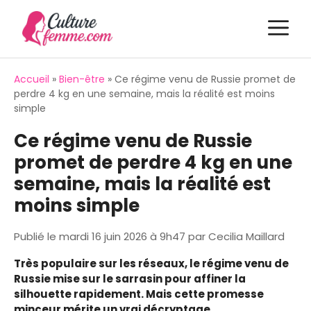
Aller
M
au
contenu
Accueil
»
Bien-être
»
Ce régime venu de Russie promet de
perdre 4 kg en une semaine, mais la réalité est moins
simple
Ce régime venu de Russie
promet de perdre 4 kg en une
semaine, mais la réalité est
moins simple
Publié le
mardi 16 juin 2026 à 9h47
par
Cecilia Maillard
Très populaire sur les réseaux, le régime venu de
Russie mise sur le sarrasin pour affiner la
silhouette rapidement. Mais cette promesse
minceur mérite un vrai décryptage.