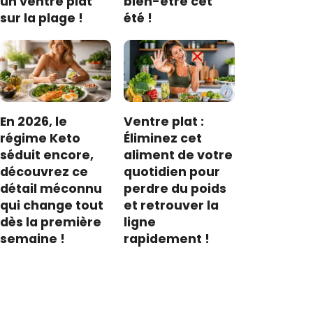
un ventre plat
bien-être cet
sur la plage !
été !
En 2026, le
Ventre plat :
régime Keto
Éliminez cet
séduit encore,
aliment de votre
découvrez ce
quotidien pour
détail méconnu
perdre du poids
qui change tout
et retrouver la
dès la première
ligne
semaine !
rapidement !