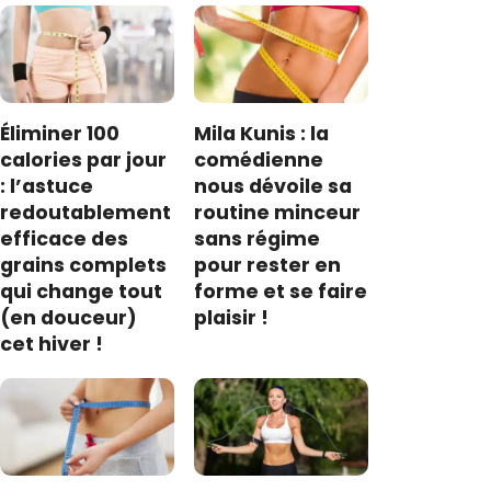
Éliminer 100
Mila Kunis : la
calories par jour
comédienne
: l’astuce
nous dévoile sa
redoutablement
routine minceur
efficace des
sans régime
grains complets
pour rester en
qui change tout
forme et se faire
(en douceur)
plaisir !
cet hiver !