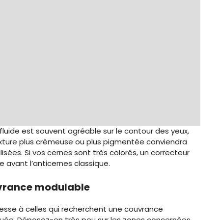
luide est souvent agréable sur le contour des yeux,
exture plus crémeuse ou plus pigmentée conviendra
sées. Si vos cernes sont très colorés, un correcteur
 avant l’anticernes classique.
uvrance modulable
esse à celles qui recherchent une couvrance
quée. Déposez-en très peu sur les zones concernées,