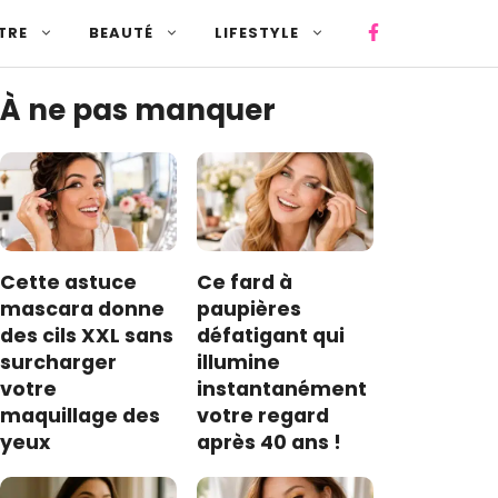
TRE
BEAUTÉ
LIFESTYLE
À ne pas manquer
Cette astuce
Ce fard à
mascara donne
paupières
des cils XXL sans
défatigant qui
surcharger
illumine
votre
instantanément
maquillage des
votre regard
yeux
après 40 ans !