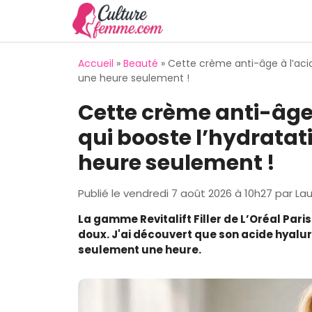
Aller
au
contenu
Accueil
»
Beauté
»
Cette crème anti-âge à l’aci
une heure seulement !
Cette crème anti-âge
qui booste l’hydratat
heure seulement !
Publié le
vendredi 7 août 2026 à 10h27
par
Lau
La gamme Revitalift Filler de L’Oréal Pari
doux. J'ai découvert que son acide hyalu
seulement une heure.