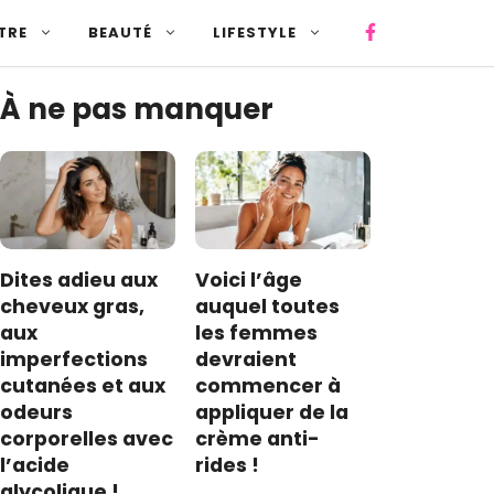
TRE
BEAUTÉ
LIFESTYLE
À ne pas manquer
Dites adieu aux
Voici l’âge
cheveux gras,
auquel toutes
aux
les femmes
imperfections
devraient
cutanées et aux
commencer à
odeurs
appliquer de la
corporelles avec
crème anti-
l’acide
rides !
glycolique !