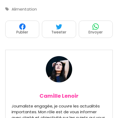
Étiquettes
Alimentation
Publier
Tweeter
Envoyer
Camille Lenoir
Journaliste engagée, je couvre les actualités
importantes. Mon rôle est de vous informer
avec clarté et objectivité sur les sujets qui vous