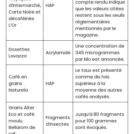
compte rendu indique
d’Intermarché,
HAP
que les valeurs citées
Carte Noire et
restent sous les seuils
décaféinés
réglementaires
L’Or
mentionnés par le
magazine.
Une concentration de
Dosettes
Acrylamide
345 microgrammes
Lavazza
par kilo est annoncée.
Le taux est présenté
Café en
comme dix fois
grains
HAP
supérieur à la
Naturela
moyenne des autres
cafés analysés.
Grains Alter
Eco et café
Jusqu’à 80 fragments
Fragments
moulu
pour 100 grammes
d’insectes
Bellarom de
sont évoqués.
Lidl