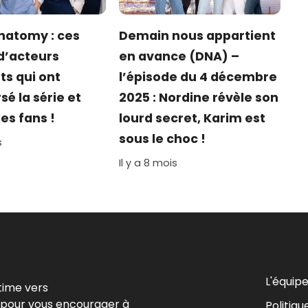
natomy : ces
Demain nous appartient
d’acteurs
en avance (DNA) –
ts qui ont
l’épisode du 4 décembre
sé la série et
2025 : Nordine révèle son
es fans !
lourd secret, Karim est
sous le choc !
s
Il y a 8 mois
L'équip
time vers
 pour vous encourager à
Politiqu