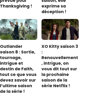
prévue pour
saison, elle
Thanksgiving !
exprime sa
déception !
Outlander
XO Kitty saison 3
saison 8 : Sortie,
:
tournage,
Renouvellement
intrigue et
, intrigue, on
destin de Faith,
vous dit tout sur
tout ce que vous
la prochaine
devez savoir sur
saison de la
l’ultime saison
série Netflix !
de la série !