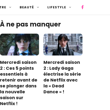
TRE
BEAUTÉ
LIFESTYLE
À ne pas manquer
Mercredi saison
Mercredi saison
2 : Ces 5 points
2 : Lady Gaga
essentiels à
électrise la série
retenir avant de
de Netflix avec
se plonger dans
la « Dead
la nouvelle
Dance » !
saison sur
Netflix !