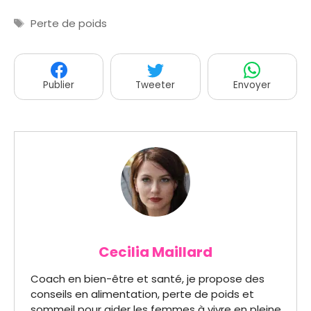
Étiquettes
Perte de poids
Publier
Tweeter
Envoyer
Cecilia Maillard
Coach en bien-être et santé, je propose des
conseils en alimentation, perte de poids et
sommeil pour aider les femmes à vivre en pleine