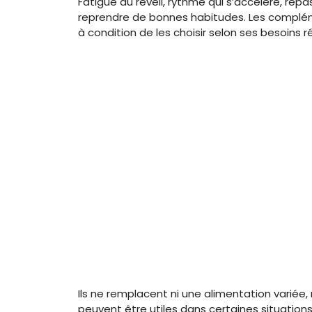
Fatigue au réveil, rythme qui s’accélère, rep
reprendre de bonnes habitudes. Les compléme
à condition de les choisir selon ses besoins r
Ils ne remplacent ni une alimentation variée, ni
peuvent être utiles dans certaines situatio