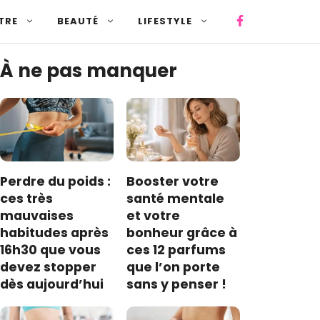
TRE
BEAUTÉ
LIFESTYLE
À ne pas manquer
Perdre du poids :
Booster votre
ces très
santé mentale
mauvaises
et votre
habitudes après
bonheur grâce à
16h30 que vous
ces 12 parfums
devez stopper
que l’on porte
dès aujourd’hui
sans y penser !