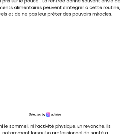
as pris sur le pouce… La rentrée donne souvent envie de
nts alimentaires peuvent s’intégrer à cette routine,
éels et de ne pas leur prêter des pouvoirs miracles.
 le sommeil, ni l’activité physique. En revanche, ils
ns, notamment lorsqu’un professionnel de santé a