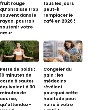
fruit rouge
tous les jours
qu’on laisse trop
peut-il
souvent dans le
remplacer le
rayon, pourrait
café en 2026 !
soutenir votre
cœur
Perte de poids :
Congeler du
10 minutes de
pain : les
corde à sauter
médecins
équivalent à 30
révèlent
minutes de
pourquoi cette
course,
habitude peut
qu’attendez-
nuire à votre