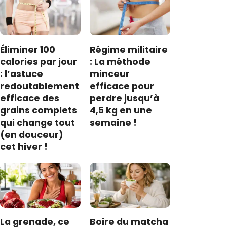
Éliminer 100
Régime militaire
calories par jour
: La méthode
: l’astuce
minceur
redoutablement
efficace pour
efficace des
perdre jusqu’à
grains complets
4,5 kg en une
qui change tout
semaine !
(en douceur)
cet hiver !
La grenade, ce
Boire du matcha