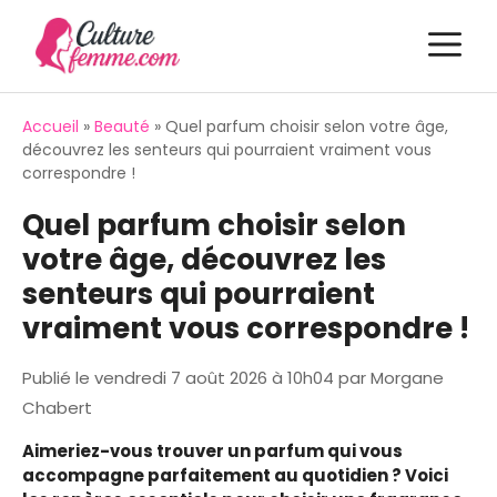
Aller
M
au
contenu
Accueil
»
Beauté
»
Quel parfum choisir selon votre âge,
découvrez les senteurs qui pourraient vraiment vous
correspondre !
Quel parfum choisir selon
votre âge, découvrez les
senteurs qui pourraient
vraiment vous correspondre !
Publié le
vendredi 7 août 2026 à 10h04
par
Morgane
Chabert
Aimeriez-vous trouver un parfum qui vous
accompagne parfaitement au quotidien ? Voici