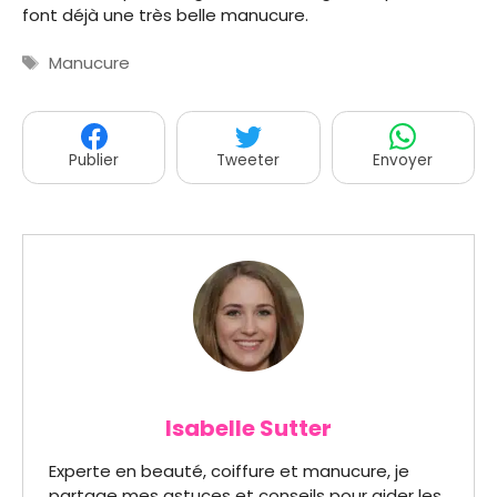
font déjà une très belle manucure.
Étiquettes
Manucure
Publier
Tweeter
Envoyer
Isabelle Sutter
Experte en beauté, coiffure et manucure, je
partage mes astuces et conseils pour aider les