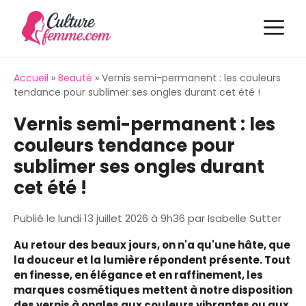
Aller
M
au
contenu
Accueil
»
Beauté
»
Vernis semi-permanent : les couleurs
tendance pour sublimer ses ongles durant cet été !
Vernis semi-permanent : les
couleurs tendance pour
sublimer ses ongles durant
cet été !
Publié le
lundi 13 juillet 2026 à 9h36
par
Isabelle Sutter
Au retour des beaux jours, on n'a qu'une hâte, que
la douceur et la lumière répondent présente. Tout
en finesse, en élégance et en raffinement, les
marques cosmétiques mettent à notre disposition
des vernis à ongles aux couleurs vibrantes ou aux