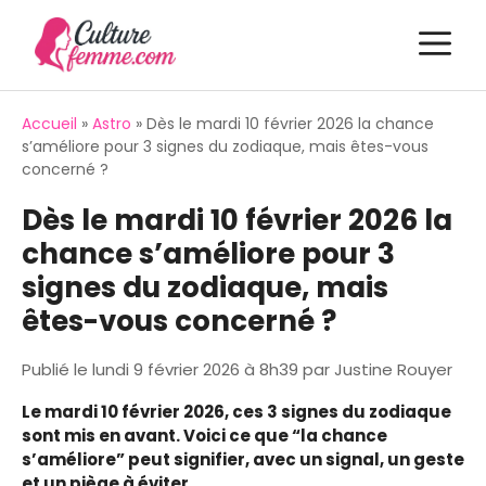
Aller
M
au
contenu
Accueil
»
Astro
»
Dès le mardi 10 février 2026 la chance
s’améliore pour 3 signes du zodiaque, mais êtes-vous
concerné ?
Dès le mardi 10 février 2026 la
chance s’améliore pour 3
signes du zodiaque, mais
êtes-vous concerné ?
Publié le
lundi 9 février 2026 à 8h39
par
Justine Rouyer
Le mardi 10 février 2026, ces 3 signes du zodiaque
sont mis en avant. Voici ce que “la chance
s’améliore” peut signifier, avec un signal, un geste
et un piège à éviter.