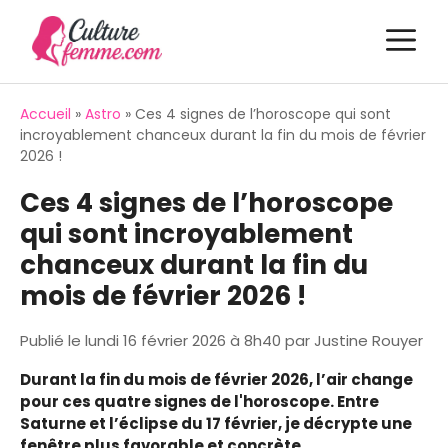
Aller
M
au
contenu
Accueil
»
Astro
»
Ces 4 signes de l’horoscope qui sont
incroyablement chanceux durant la fin du mois de février
2026 !
Ces 4 signes de l’horoscope
qui sont incroyablement
chanceux durant la fin du
mois de février 2026 !
Publié le
lundi 16 février 2026 à 8h40
par
Justine Rouyer
Durant la fin du mois de février 2026, l’air change
pour ces quatre signes de l'horoscope. Entre
Saturne et l’éclipse du 17 février, je décrypte une
fenêtre plus favorable et concrète.