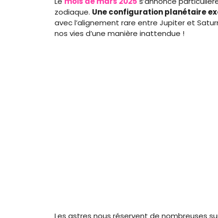
Le
mois de mars 2025
s’annonce particulièr
zodiaque.
Une configuration planétaire ex
avec l’alignement rare entre Jupiter et Sat
nos vies d’une manière inattendue !
Les astres nous réservent de nombreuses surp