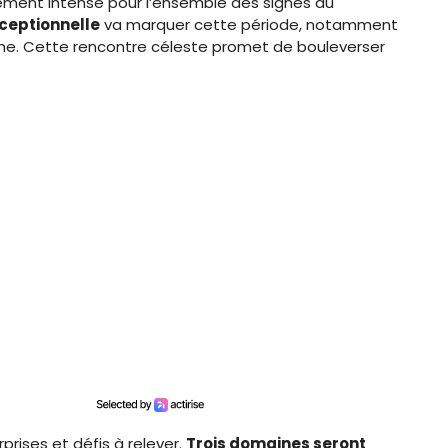
ement intense pour l’ensemble des signes du
ceptionnelle
va marquer cette période, notamment
urne. Cette rencontre céleste promet de bouleverser
rises et défis à relever.
Trois domaines seront